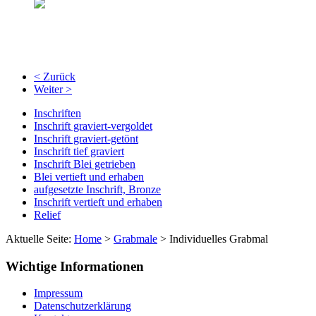
< Zurück
Weiter >
Inschriften
Inschrift graviert-vergoldet
Inschrift graviert-getönt
Inschrift tief graviert
Inschrift Blei getrieben
Blei vertieft und erhaben
aufgesetzte Inschrift, Bronze
Inschrift vertieft und erhaben
Relief
Aktuelle Seite:
Home
>
Grabmale
>
Individuelles Grabmal
Wichtige Informationen
Impressum
Datenschutzerklärung