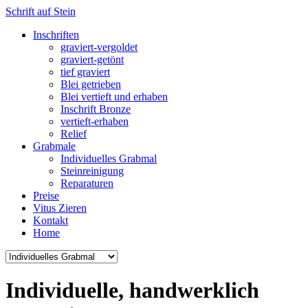
Schrift auf Stein
Inschriften
graviert-vergoldet
graviert-getönt
tief graviert
Blei getrieben
Blei vertieft und erhaben
Inschrift Bronze
vertieft-erhaben
Relief
Grabmale
Individuelles Grabmal
Steinreinigung
Reparaturen
Preise
Vitus Zieren
Kontakt
Home
Individuelle, handwerklich